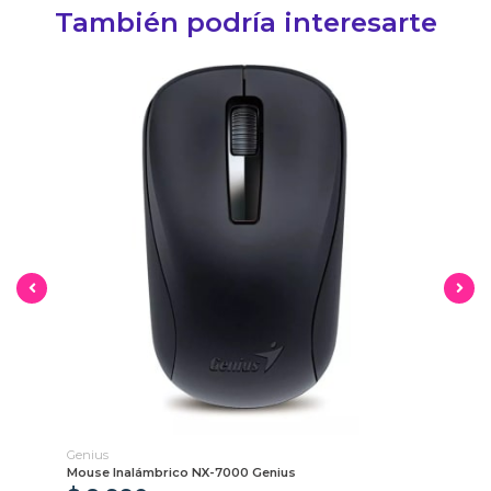
También podría interesarte
Genius
HP
Mouse Inalámbrico NX-7000 Genius
Pa