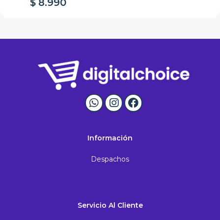
$ 8.990
$
Información
Despachos
Servicio Al Cliente