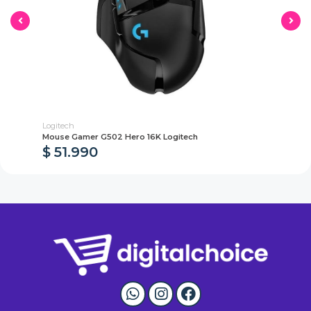
Logitech
Log
Mouse Gamer G502 Hero 16K Logitech
Mo
$ 51.990
$