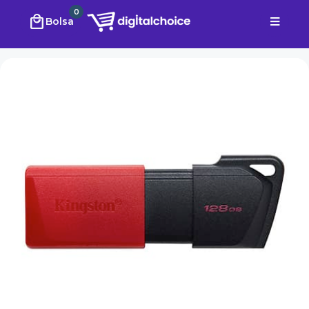
0
local_mall
Bolsa