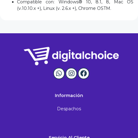
Compatible con: Windows® 10, 8.1, 8, Mac OS
(v.10.10.x +), Linux (v. 2.6.x +), Chrome OSTM.
Información
Despachos
Servicio Al Cliente