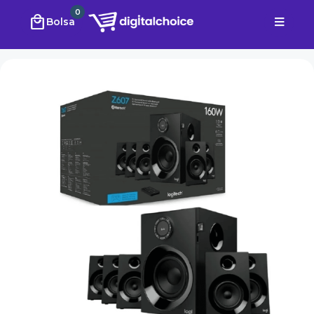
0
local_mall
Bolsa