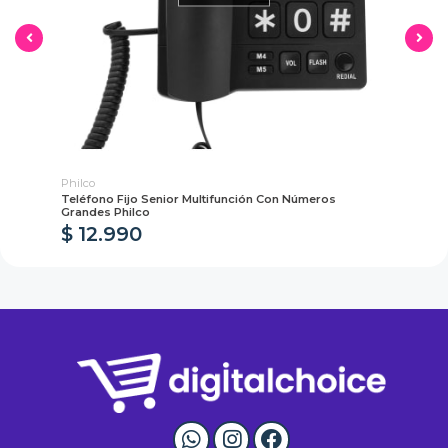
Philco
Phi
Teléfono Fijo Senior Multifunción Con Números
Lá
Grandes Philco
$ 12.990
$