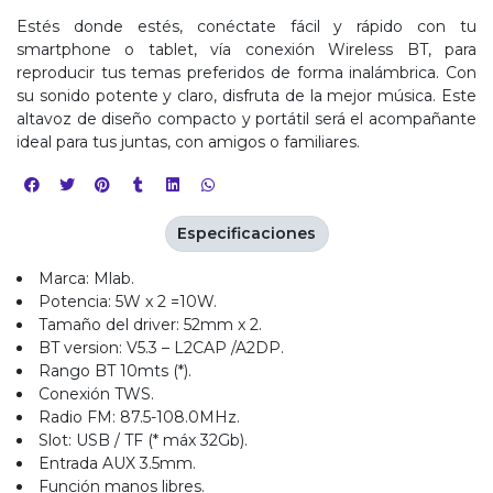
Estés donde estés, conéctate fácil y rápido con tu
smartphone o tablet, vía conexión Wireless BT, para
reproducir tus temas preferidos de forma inalámbrica. Con
su sonido potente y claro, disfruta de la mejor música. Este
altavoz de diseño compacto y portátil será el acompañante
ideal para tus juntas, con amigos o familiares.
Especificaciones
Marca: Mlab.
Potencia: 5W x 2 =10W.
Tamaño del driver: 52mm x 2.
BT version: V5.3 – L2CAP /A2DP.
Rango BT 10mts (*).
Conexión TWS.
Radio FM: 87.5-108.0MHz.
Slot: USB / TF (* máx 32Gb).
Entrada AUX 3.5mm.
Función manos libres.