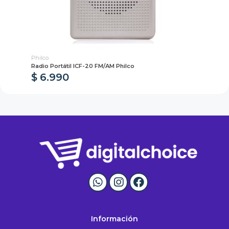
Philco
Ml
Radio Portátil ICF-20 FM/AM Philco
Par
$ 6.990
$
Información