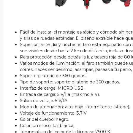
Fácil de instalar: el montaje es rápido y cómodo sin her
y sillas de ruedas estándar. El diseño extraíble hace qu
Super brillante día y noche: el faro está equipado co
son visibles desde hasta 2 km de distancia, incluso dur
Para protección desde detrás, la luz trasera roja de 8
Varios modos de iluminación: el faro también puede us
corres, haces senderismo, acampas, paseas a tu perro,
Soporte giratorio de 360 grados.
Tipo de soporte: soporte giratorio de 360 grados.
Interfaz de carga: MICRO USB.
Entrada de carga: 5 V/1 a (máximo 9 V).
Salida de voltaje: 5 V/1A.
Modo de atenuación: alto, bajo, intermitente (strobe).
Voltaje de funcionamiento: 3,7 V
Color del cuerpo: negro.
Color luminoso: luz blanca.
Temperatura del color de la lámpara: 7500 K.