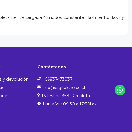
pletamente cargada 4 modos constante, flash lento, flash y
e
Contáctanos
s y devolución
+56937473037
dad
info@digitalchoice.cl
iones
Palestina 358, Recoleta.
Lun a Vie 09:30 a 17:30hrs