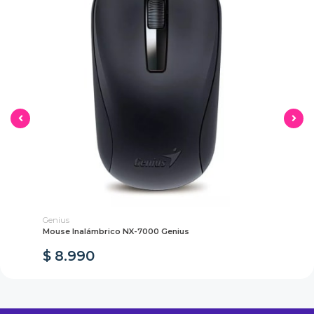
Genius
Mon
n
Mouse Inalámbrico NX-7000 Genius
Re
$ 8.990
$