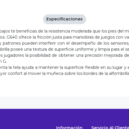
Especificaciones
i bajos te beneficias de la resistencia moderada que los pies del
s. G640 ofrece la fricción justa para maniobras de juegos con val
patrones pueden interferir con el desempeño de los sensores, l
la posee una textura de superficie uniforme y limpia para el se
 jugadores la posibilidad de obtener una precisión mejorada del 
h G.
ta la tela ayuda a mantener la superficie flexible en su lugar y 
yor confort al mover la muñeca sobre los bordes de la alfombrill
Información
Servicio Al Client