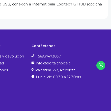
 USB, conexión a Internet para Logitech G HUB (opcional),
e
Contáctanos
s y devolución
+56937473037
dad
info@digitalchoice.cl
iones
Palestina 358, Recoleta.
Lun a Vie 09:30 a 17:30hrs