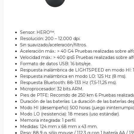
Sensor: HERO™.
Resolución: 200 – 12.000 dpi.
Sin suavizado/aceleración/filtros.
Aceleración máx.: > 40 G4 Pruebas realizadas sobre al
Velocidad máx.: > 400 ips5 Pruebas realizadas sobre a
Formato de datos USB: 16 bits/eje.
Respuesta inalámbrica de LIGHTSPEED en modo HI: 1
Respuesta inalámbrica en modo LO: 125 Hz (8 ms).
Respuesta Bluetooth: 88-133 Hz (7,5-11,25 ms).
Microprocesador: 32 bits ARM.
Pies de PTFE: Recorrido de 250 km 6 Pruebas realizad
Duración de las baterías: La duración de las baterías dep
Modo HI (desempeño): 500 horas (juego ininterrumpid
Modo LO (resistencia): 18 meses (uso estándar).
Memoria integrada: 1 perfil.
Medidas: 124 mm x 68 mm x 43 mm.
Peso: 88,9 g, sólo mouse / 112,3 g con 1 batería AA / 13