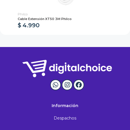
Philco
Phi
o
Cable Extensión XT50 3M Philco
Al
$ 4.990
$
Información
Despachos