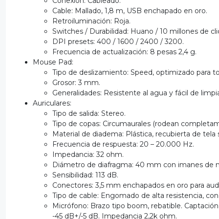
Conexión: Cableado.
Cable: Mallado, 1,8 m, USB enchapado en oro.
Retroiluminación: Roja.
Switches / Durabilidad: Huano / 10 millones de cli
DPI presets: 400 / 1600 / 2400 / 3200.
Frecuencia de actualización: 8 pesas 2,4 g.
Mouse Pad:
Tipo de deslizamiento: Speed, optimizado para to
Grosor: 3 mm.
Generalidades: Resistente al agua y fácil de limp
Auriculares:
Tipo de salida: Stereo.
Tipo de copas: Circumaurales (rodean completame
Material de diadema: Plástica, recubierta de tela
Frecuencia de respuesta: 20 – 20.000 Hz.
Impedancia: 32 ohm.
Diámetro de diafragma: 40 mm con imanes de n
Sensibilidad: 113 dB.
Conectores: 3,5 mm enchapados en oro para audi
Tipo de cable: Engomado de alta resistencia, co
Micrófono: Brazo tipo boom, rebatible. Captación 
-45 dB+/-5 dB. Impedancia 2,2k ohm.