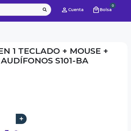
0
person
local_mall
Cuenta
Bolsa
EN 1 TECLADO + MOUSE +
 AUDÍFONOS S101-BA