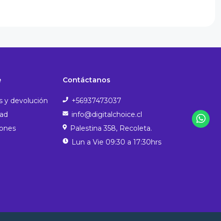
e
Contáctanos
s y devolución
+56937473037
dad
info@digitalchoice.cl
iones
Palestina 358, Recoleta.
Lun a Vie 09:30 a 17:30hrs