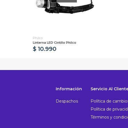
Philco
Linterna LED Cintillo Philco
$ 10.990
Información
Servicio Al Client
Despachos
Política de cambio
Política de privaci
Términos y condic