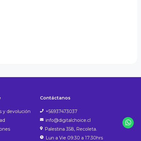
e
Contáctanos
s y devolución
+56937473037
dad
info@digitalchoice.cl
iones
Palestina 358, Recoleta.
Lun a Vie 09:30 a 17:30hrs