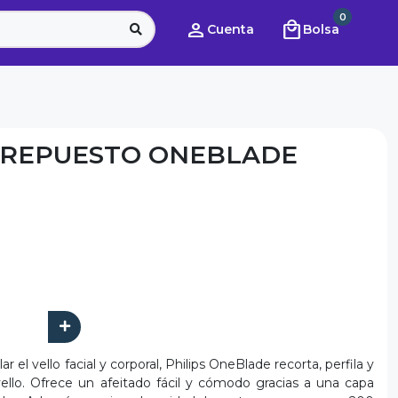
0
person
local_mall
Cuenta
Bolsa
 REPUESTO ONEBLADE
r el vello facial y corporal, Philips OneBlade recorta, perfila y
vello. Ofrece un afeitado fácil y cómodo gracias a una capa