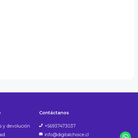
e
Contáctanos
s y devolución
+56937473037
dad
info@digitalchoice.cl