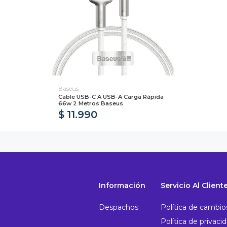
Baseus
Cable USB-C A USB-A Carga Rápida
66w 2 Metros Baseus
$ 11.990
Información
Servicio Al Client
Despachos
Política de cambio
Política de privaci