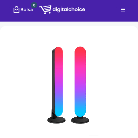
0
local_mall
Bolsa