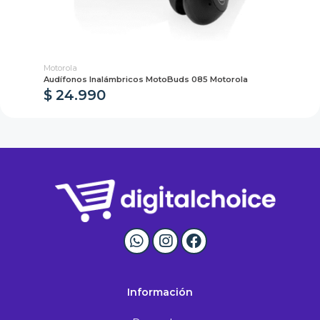
Motorola
Mot
la
Audífonos Inalámbricos MotoBuds 085 Motorola
Au
$ 24.990
$
Información