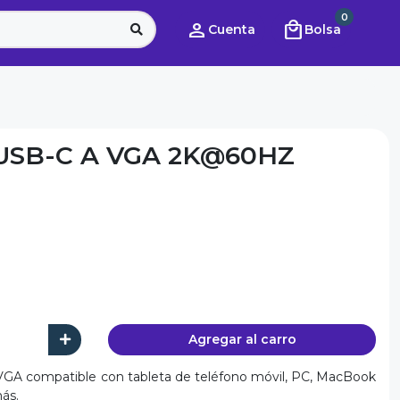
0
person
local_mall
Cuenta
Bolsa
SB-C A VGA 2K@60HZ
Agregar al carro
VGA compatible con tableta de teléfono móvil, PC, MacBook
más.