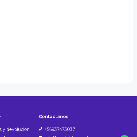
e
Contáctanos
s y devolución
+56937473037