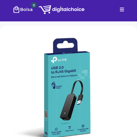
0
local_mall
Bolsa